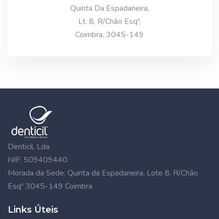
Quinta Da Espadaneira,
Lt. 8, R/Chão Esqº,
Coimbra, 3045-149
Denticil, Lda
NIF: 509409440
Morada da Sede: Quinta da Espadaneira, Lote 8, R/Chão
Esqº 3045-149 Coimbra
Links Úteis