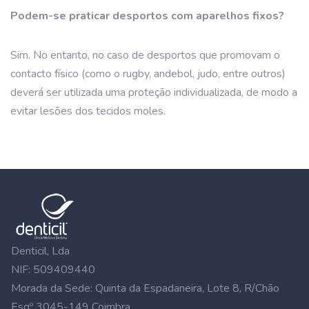
Podem-se praticar desportos com aparelhos fixos?
Sim. No entanto, no caso de desportos que promovam o
contacto físico (como o rugby, andebol, judo, entre outros)
deverá ser utilizada uma proteção individualizada, de modo a
evitar lesões dos tecidos moles.
Denticil, Lda
NIF: 509409440
Morada da Sede: Quinta da Espadaneira, Lote 8, R/Chão
Esqº 3045-149 Coimbra